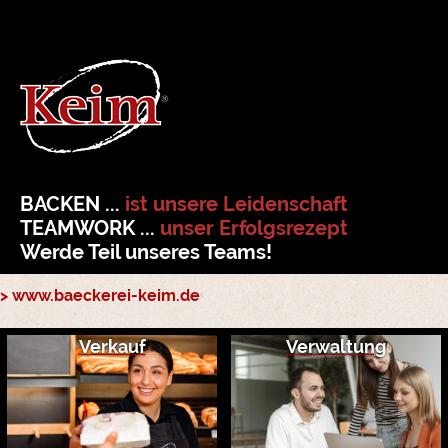
BACKEN ...
ist unsere Leidenschaft
TEAMWORK ...
unser Erfolgsrezept
Werde Teil unseres Teams!
> www.baeckerei-keim.de
Verkauf
Verwaltung