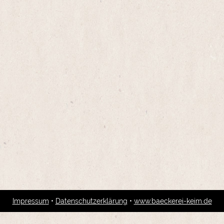
Impressum
•
Datenschutzerklärung
•
www.baeckerei-keim.de
-- Bitte wählen --