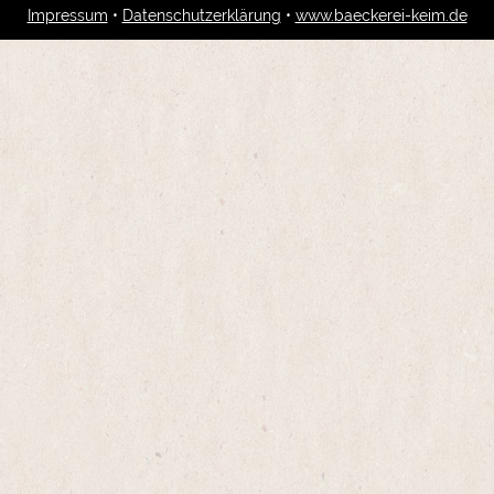
Impressum
•
Datenschutzerklärung
•
www.baeckerei-keim.de
-- Bitte wählen --